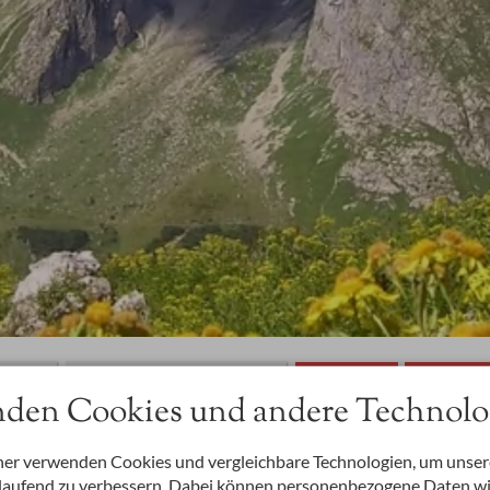
aum
Beliebige Personenzahl
den Cookies und andere Technolo
Ferienwohnungen
Saunawelt
Infos
Blog
Impressi
ner verwenden Cookies und vergleichbare Technologien, um unse
rtlaufend zu verbessern. Dabei können personenbezogene Daten w