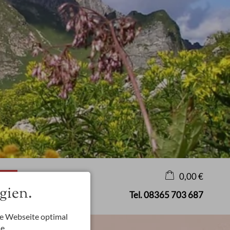
0,00 €
gien.
onen
Tel.
08365 703 687
×
Warenkorb ist leer
re Webseite optimal
ie