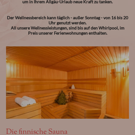
um in Ihrem Allgäu-Urlaub neue Kraft zu tanken.
Impressionen
Der Wellnessbereich kann täglich - außer Sonntag - von 16 bis 20
Tel.
08365 703 687
Uhr genutzt werden.
All unsere Wellnessleistungen, sind bis auf den Whirlpool, im
Preis unserer Ferienwohnungen enthalten.
Die finnische Sauna