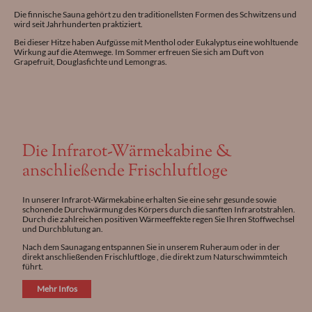
Die finnische Sauna gehört zu den traditionellsten Formen des Schwitzens und
wird seit Jahrhunderten praktiziert.
Bei dieser Hitze haben Aufgüsse mit Menthol oder Eukalyptus eine wohltuende
Wirkung auf die Atemwege. Im Sommer erfreuen Sie sich am Duft von
Grapefruit, Douglasfichte und Lemongras.
Die Infrarot-Wärmekabine &
anschließende Frischluftloge
In unserer Infrarot-Wärmekabine erhalten Sie eine sehr gesunde sowie
schonende Durchwärmung des Körpers durch die sanften Infrarotstrahlen.
Durch die zahlreichen positiven Wärmeeffekte regen Sie Ihren Stoffwechsel
und Durchblutung an.
Nach dem Saunagang entspannen Sie in unserem Ruheraum oder in der
direkt anschließenden Frischluftloge , die direkt zum Naturschwimmteich
führt.
Mehr Infos