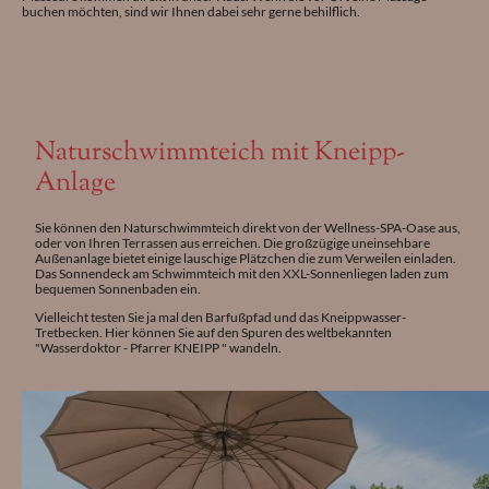
buchen möchten, sind wir Ihnen dabei sehr gerne behilflich.
Naturschwimmteich mit Kneipp-
Anlage
Sie können den Naturschwimmteich direkt von der Wellness-SPA-Oase aus,
oder von Ihren Terrassen aus erreichen. Die großzügige uneinsehbare
Außenanlage bietet einige lauschige Plätzchen die zum Verweilen einladen.
Das Sonnendeck am Schwimmteich mit den XXL-Sonnenliegen laden zum
bequemen Sonnenbaden ein.
Vielleicht testen Sie ja mal den Barfußpfad und das Kneippwasser-
Tretbecken. Hier können Sie auf den Spuren des weltbekannten
"Wasserdoktor - Pfarrer KNEIPP " wandeln.