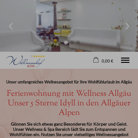
0,00 €
×
Ohne Zeitraum
Warenkorb ist leer
Unser umfangreiches Wellnesangebot für Ihre Wohlfühlurlaub im Allgäu
Beliebige Personenzahl
Ferienwohnung mit Wellness Allgäu
Unser 5 Sterne Idyll in den Allgäuer
Alpen
Willkommen
Ferienwohnungen
Saunawelt
Gönnen Sie sich etwas ganz Besonderes für Körper und Geist.
Unser Wellness & Spa Bereich lädt Sie zum Entspannen und
Infos
Wohlfühlen ein. Nutzen Sie unser vielseitiges Wellnessangebot
Blog