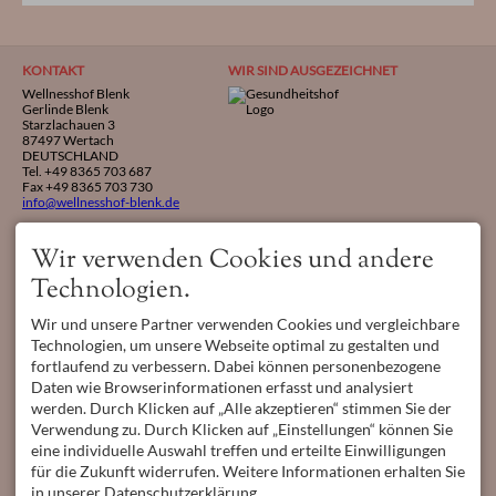
KONTAKT
WIR SIND AUSGEZEICHNET
Wellnesshof Blenk
Gerlinde Blenk
Starzlachauen 3
87497 Wertach
DEUTSCHLAND
Tel.
+49 8365 703 687
Fax +49 8365 703 730
info@wellnesshof-blenk.de
Wir verwenden Cookies und andere
Technologien.
Wir und unsere Partner verwenden Cookies und vergleichbare
Technologien, um unsere Webseite optimal zu gestalten und
fortlaufend zu verbessern. Dabei können personenbezogene
Daten wie Browserinformationen erfasst und analysiert
werden. Durch Klicken auf „Alle akzeptieren“ stimmen Sie der
Verwendung zu. Durch Klicken auf „Einstellungen“ können Sie
PARTNER
ÖFFNUNGSZEITEN
eine individuelle Auswahl treffen und erteilte Einwilligungen
Mo - So
08:00-17:00
für die Zukunft widerrufen. Weitere Informationen erhalten Sie
Auszeichnungen:
in unserer Datenschutzerklärung.