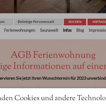
aum
Beliebige Personenzahl
Ferienwohnungen
Saunawelt
Infos
Blog
Impressi
AGB Ferienwohnung
ge Informationen auf eine
ervieren Sie jetzt Ihren Wunschtermin für 2023 unverbindl
den Cookies und andere Technolo
nen am Tag der Anreise ab 15:00 Uhr zur Verfügung. Anreisen können
 Wintergarten oder im Garten bei einem Getränk oder einer Tasse Kaf