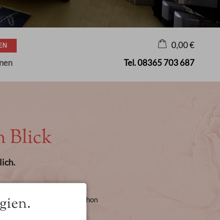
0,00 €
onen
Tel.
08365 703 687
×
Warenkorb ist leer
n Blick
ich.
gien.
 Sie selbstverständlich schon
fee erfrischen.