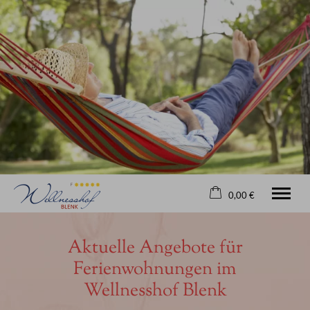
0,00 €
×
Ohne Zeitraum
Warenkorb ist leer
Aktuelle Angebote für
Beliebige Personenzahl
Ferienwohnungen im
Wellnesshof Blenk
Willkommen